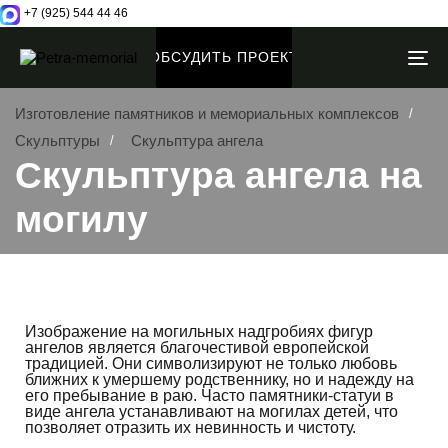
+7 (925) 544 44 46
ОБСУДИТЬ ПРОЕКТ
T
NA
Изготовление памятников и мемориальных комплексов
Скульптуры
Скульптура ангела
Скульптура ангела на
могилу
Изображение на могильных надгробиях фигур
ангелов является благочестивой европейской
традицией. Они символизируют не только любовь
ближних к умершему родственнику, но и надежду на
его пребывание в раю. Часто памятники-статуи в
виде ангела устанавливают на могилах детей, что
позволяет отразить их невинность и чистоту.