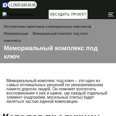
+7 (925) 544 44 46
ОБСУДИТЬ ПРОЕКТ
T
N
Изготовление памятников и мемориальных комплексов
Мемориальные
Мемориальный комплекс под ключ
комплексы
Мемориальный комплекс под
ключ
Мемориальный комплекс под ключ – это одно из
самых оптимальных решений по увековечиванию
памяти дорогих людей. Он поможет воплотить
воспоминания о них в камне, где каждый отдельный
элемент (надгробие, могильные плиты) будет
являться частью единой композиции.