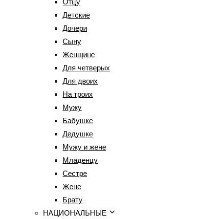
Отцу
Детские
Дочери
Сыну
Женщине
Для четверых
Для двоих
На троих
Мужу
Бабушке
Дедушке
Мужу и жене
Младенцу
Сестре
Жене
Брату
НАЦИОНАЛЬНЫЕ