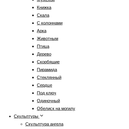
Книжка
Cкала
С колоннами
Арка
Животным
Птица
Дерево
Скорбящие
Пирамида
Стеклянный
Сердце
Под ключ
Одиночный
Обелиск на могилу
Скульптуры
Скульптура ангела