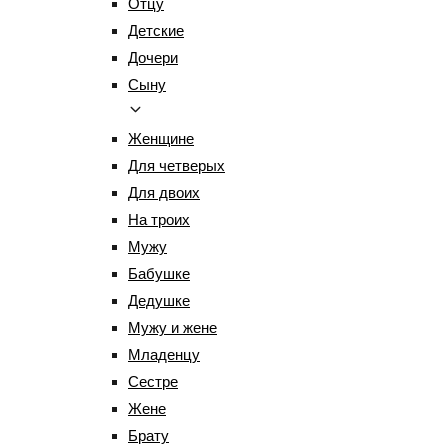
Отцу
Детские
Дочери
Сыну
Женщине
Для четверых
Для двоих
На троих
Мужу
Бабушке
Дедушке
Мужу и жене
Младенцу
Сестре
Жене
Брату