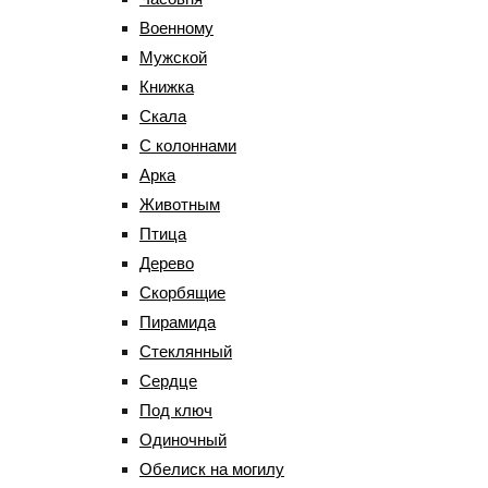
Военному
Мужской
Книжка
Cкала
С колоннами
Арка
Животным
Птица
Дерево
Скорбящие
Пирамида
Стеклянный
Сердце
Под ключ
Одиночный
Обелиск на могилу