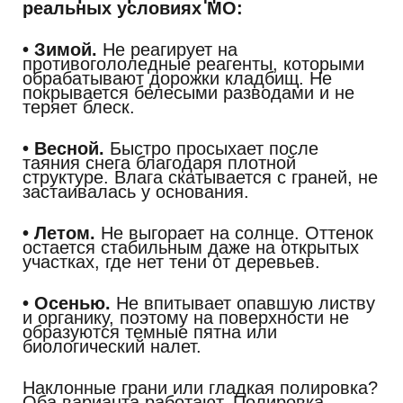
реальных условиях МО:
• Зимой.
Не реагирует на
противогололедные реагенты, которыми
обрабатывают дорожки кладбищ. Не
покрывается белесыми разводами и не
теряет блеск.
• Весной
.
Быстро просыхает после
таяния снега благодаря плотной
структуре. Влага скатывается с граней, не
застаивалась у основания.
• Летом.
Не выгорает на солнце. Оттенок
остается стабильным даже на открытых
участках, где нет тени от деревьев.
• Осенью.
Не впитывает опавшую листву
и органику, поэтому на поверхности не
образуются темные пятна или
биологический налет.
Наклонные грани или гладкая полировка?
Оба варианта работают. Полировка