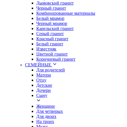
Дымовский гранит
Черный гранит
Комбинированные материалы
Белый мрамор
Черный мрамор
Карельский гранит
Серый гранит
Красный гранит
Белый гранит
Известняк
Цветной гранит
Коричневый гранит
СЕМЕЙНЫЕ
Для родителей
Матери
Отцу
Детские
Дочери
Сыну
Женщине
Для четверых
Для двоих
На троих
Мужу