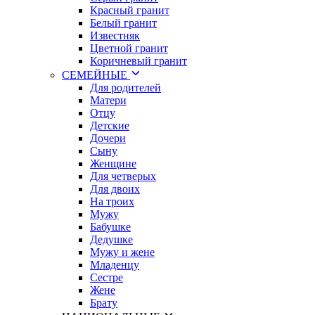
Красный гранит
Белый гранит
Известняк
Цветной гранит
Коричневый гранит
СЕМЕЙНЫЕ
Для родителей
Матери
Отцу
Детские
Дочери
Сыну
Женщине
Для четверых
Для двоих
На троих
Мужу
Бабушке
Дедушке
Мужу и жене
Младенцу
Сестре
Жене
Брату