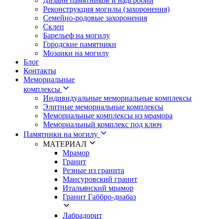
Дизайн памятников и надгробий
Реконструкция могилы (захоронения)
Семейно-родовые захоронения
Склеп
Барельеф на могилу
Городские памятники
Мозаики на могилу
Блог
Контакты
Мемориальные
комплексы
Индивидуальные мемориальные комплексы
Элитные мемориальные комплексы
Мемориальные комплексы из мрамора
Мемориальный комплекс под ключ
Памятники на могилу
МАТЕРИАЛ
Мрамор
Гранит
Резные из гранита
Мансуровский гранит
Итальянский мрамор
Гранит Габбро-диабаз
Лабрадорит