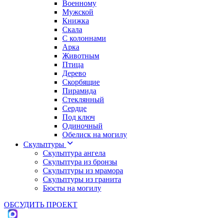
Военному
Мужской
Книжка
Cкала
С колоннами
Арка
Животным
Птица
Дерево
Скорбящие
Пирамида
Стеклянный
Сердце
Под ключ
Одиночный
Обелиск на могилу
Скульптуры
Скульптура ангела
Скульптура из бронзы
Скульптуры из мрамора
Скульптуры из гранита
Бюсты на могилу
ОБСУДИТЬ ПРОЕКТ