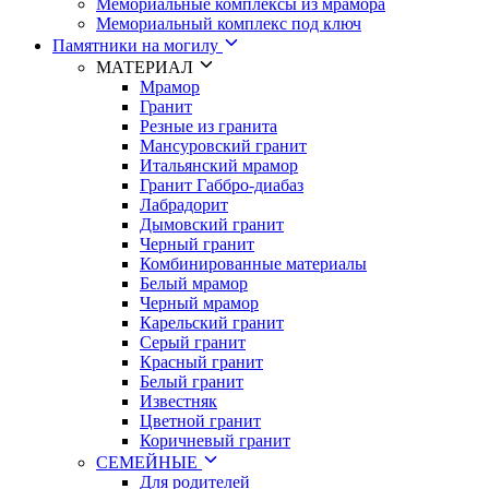
Мемориальные комплексы из мрамора
Мемориальный комплекс под ключ
Памятники на могилу
МАТЕРИАЛ
Мрамор
Гранит
Резные из гранита
Мансуровский гранит
Итальянский мрамор
Гранит Габбро-диабаз
Лабрадорит
Дымовский гранит
Черный гранит
Комбинированные материалы
Белый мрамор
Черный мрамор
Карельский гранит
Серый гранит
Красный гранит
Белый гранит
Известняк
Цветной гранит
Коричневый гранит
СЕМЕЙНЫЕ
Для родителей