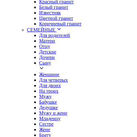
Красный гранит
Белый гранит
Известняк
Цветной гранит
Коричневый гранит
СЕМЕЙНЫЕ
Для родителей
Матери
Отцу
Детские
Дочери
Сыну
Женщине
Для четверых
Для двоих
На троих
Мужу
Бабушке
Дедушке
Мужу и жене
Младенцу
Сестре
Жене
Брату